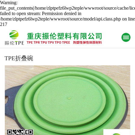
Warning:
file_put_contents(/home/zlptpefz6lwp2teple/wwwroot/source/cache/lic
failed to open stream: Permission denied in
/home/zlptpefz6lwp2teple/wwwroot/source/model/api.class.php on line
217
TPE折叠碗