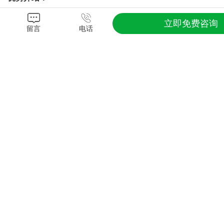
TPE在常温下具有橡胶的弹性，高温加热以后可以挤出、注
立即免费咨询
塑、吹塑多种成型方式成型。它具有橡胶的力学性能及应用
留言
电话
性能。它的结构中不含有不饱和键，产品的性能比较稳定，
TPE材料
通过配方及配比的变化，可提供物性及硬度多样化
的材料，以符合不同产品需求适宜的性能使用要求。