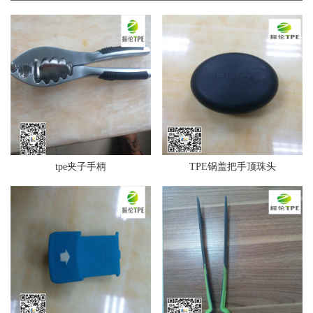
tpe夹子手柄
TPE锅盖把手顶珠头