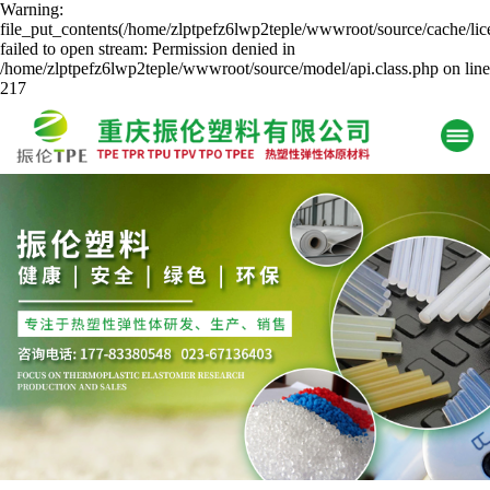
Warning:
file_put_contents(/home/zlptpefz6lwp2teple/wwwroot/source/cache/lic
failed to open stream: Permission denied in
/home/zlptpefz6lwp2teple/wwwroot/source/model/api.class.php on line
217