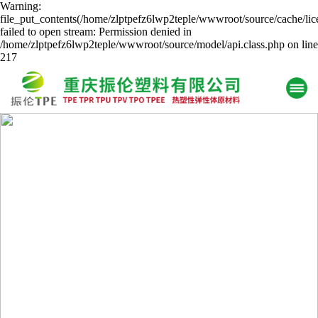
Warning:
file_put_contents(/home/zlptpefz6lwp2teple/wwwroot/source/cache/lic
failed to open stream: Permission denied in
/home/zlptpefz6lwp2teple/wwwroot/source/model/api.class.php on line
217