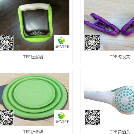
TPE压泥器
TPE晾衣夹
TPE折叠碗
TPE花洒头