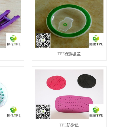
TPE保鲜盒盖
TPE防滑垫