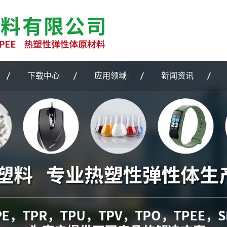
cense_cache.php): failed to open stream: Permission denied in /home/zlptpefz
下载中心
应用领域
新闻资讯