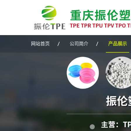
Warning: file_put_contents(/home/zlptpefz6lwp2teple/wwwroot/source/cache/li
网站首页
公司简介
产品展示