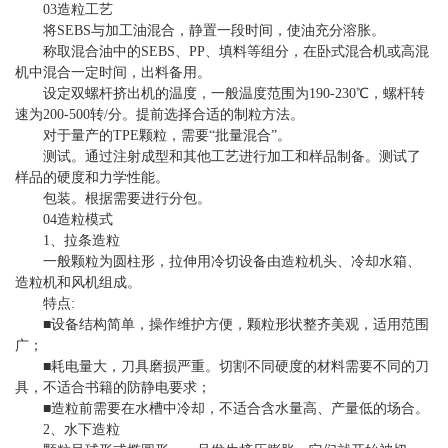
03造粒工艺
将SEBS与加工油混合，静置一段时间，使油充分溶胀。
称取混合油中的SEBS、PP、填料等组分，在卧式混合机或高混
机中混合一定时间，出料备用。
设定双螺杆挤出机的温度，一般温度范围为190-230℃，螺杆转
速为200-500转/分。提前选择合适的制粒方法。
对于量产的TPE颗粒，需要“批量混合”。
测试。通过注射成型和其他工艺进行加工和样品制备。测试了
样品的硬度和力学性能。
包装。根据需要进行分包。
04造粒模式
1、拉条造粒
一般颗粒为圆柱形，拉伸用冷切设备由造粒机头、冷却水箱、
造粒机和风机组成。
特点:
■设备结构简单，操作维护方便，颗粒形状整齐美观，适用范围
广；
■耗电量大，刀具磨损严重。切割不同硬度的材料需要不同的刀
具，不适合书籍的防静电要求；
■造粒前需要在水槽中冷却，不适合含水量高、产量低的场合。
2、水下造粒