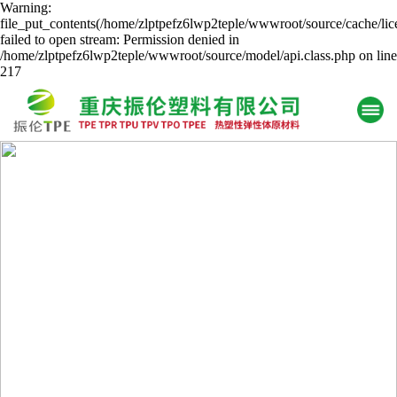
Warning:
file_put_contents(/home/zlptpefz6lwp2teple/wwwroot/source/cache/lic
failed to open stream: Permission denied in
/home/zlptpefz6lwp2teple/wwwroot/source/model/api.class.php on line
217