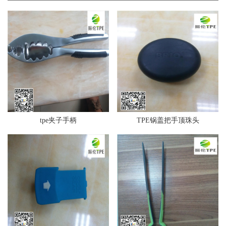
tpe夹子手柄
TPE锅盖把手顶珠头