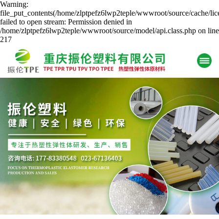
Warning:
file_put_contents(/home/zlptpefz6lwp2teple/wwwroot/source/cache/lic
failed to open stream: Permission denied in
/home/zlptpefz6lwp2teple/wwwroot/source/model/api.class.php on line
217